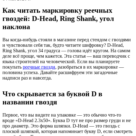
Как читать маркировку реечных
гвоздей: D-Head, Ring Shank, угол
наклона
Вы когда-нибудь стояли в магазине перед стендом с гвоздями
и чувствовали себя так, будто читаете шифровку? D-Head,
Ring Shank, угол 34 градуса — голова идёт кругом. На самом
деле всё проще, чем кажется. Эта статья — ваш переводчик с
языка строителей на человеческий. Если вы планируете
покупать
реечные гвозди
, разобраться в их маркировке —
половина успеха. Давайте расшифруем эти загадочные
надписи раз и навсегда.
Что скрывается за буквой D в
названии гвоздя
Первое, что вы видите на упаковке — это обычно что-то
вроде «D-Head 2.3x50». Буква D тут не про размер груди и не
про диаметр. Это форма шляпки. D-Head — это гвоздь с
плоской шляпкой, которая напоминает букву D, если смотреть