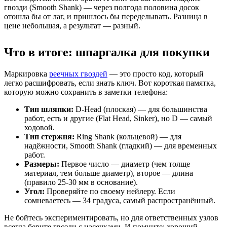
гвозди (Smooth Shank) — через полгода половина досок
отошла бы от лаг, и пришлось бы переделывать. Разница в
цене небольшая, а результат — разный.
Что в итоге: шпаргалка для покупки
Маркировка
реечных гвоздей
— это просто код, который
легко расшифровать, если знать ключ. Вот короткая памятка,
которую можно сохранить в заметки телефона:
Тип шляпки:
D-Head (плоская) — для большинства
работ, есть и другие (Flat Head, Sinker), но D — самый
ходовой.
Тип стержня:
Ring Shank (кольцевой) — для
надёжности, Smooth Shank (гладкий) — для временных
работ.
Размеры:
Первое число — диаметр (чем толще
материал, тем больше диаметр), второе — длина
(правило 25-30 мм в основание).
Угол:
Проверяйте по своему нейлеру. Если
сомневаетесь — 34 градуса, самый распространённый.
Не бойтесь экспериментировать, но для ответственных узлов
всегда берите гвозди с насечками. И помните: хороший