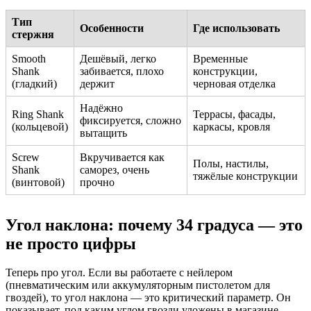
Тип
Особенности
Где использовать
стержня
Smooth
Дешёвый, легко
Временные
Shank
забивается, плохо
конструкции,
(гладкий)
держит
черновая отделка
Надёжно
Ring Shank
Террасы, фасады,
фиксируется, сложно
(кольцевой)
каркасы, кровля
вытащить
Screw
Вкручивается как
Полы, настилы,
Shank
саморез, очень
тяжёлые конструкции
(винтовой)
прочно
Угол наклона: почему 34 градуса — это
не просто цифры
Теперь про угол. Если вы работаете с нейлером
(пневматическим или аккумуляторным пистолетом для
гвоздей), то угол наклона — это критический параметр. Он
показывает, под каким углом гвозди уложены в магазине