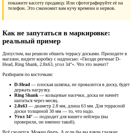
покажите кассету продавцу. Или сфотографируйте её на
телефон. Это сэкономит вам кучу времени и нервов.
Как не запутаться в маркировке:
реальный пример
Допустим, вы решили обшить террасу досками. Приходите в
магазин, видите коробку с надписью: «Гвозди реечные D-
Head, Ring Shank, 2.8x63, угол 34°». Что это значит?
Разбираем по косточкам:
D-Head
— плоская шляпка, не провалится в доску, будет
держать нагрузку.
Ring Shank
— кольцевые насечки, доска не начнёт
шататься через месяц.
2.8x63
— диаметр 2.8 мм, длина 63 мм. Для террасной
доски толщиной 30 мм — то, что надо.
Угол 34°
— подходит для вашего нейлера (вы
проверили, он именно такой).
Всё сходится. Можно брать. А если бы вы взяли гладкие