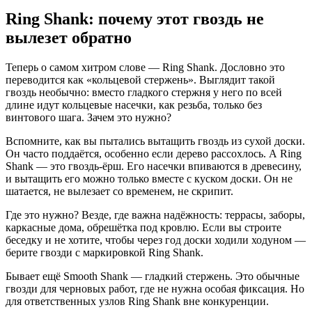
Ring Shank: почему этот гвоздь не
вылезет обратно
Теперь о самом хитром слове — Ring Shank. Дословно это
переводится как «кольцевой стержень». Выглядит такой
гвоздь необычно: вместо гладкого стержня у него по всей
длине идут кольцевые насечки, как резьба, только без
винтового шага. Зачем это нужно?
Вспомните, как вы пытались вытащить гвоздь из сухой доски.
Он часто поддаётся, особенно если дерево рассохлось. А Ring
Shank — это гвоздь-ёрш. Его насечки впиваются в древесину,
и вытащить его можно только вместе с куском доски. Он не
шатается, не вылезает со временем, не скрипит.
Где это нужно? Везде, где важна надёжность: террасы, заборы,
каркасные дома, обрешётка под кровлю. Если вы строите
беседку и не хотите, чтобы через год доски ходили ходуном —
берите гвозди с маркировкой Ring Shank.
Бывает ещё Smooth Shank — гладкий стержень. Это обычные
гвозди для черновых работ, где не нужна особая фиксация. Но
для ответственных узлов Ring Shank вне конкуренции.