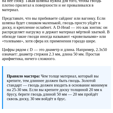
на неё сбоку. Такая шляпка нужна для того, чтобы гвоздь
плотно прилегал к поверхности и не проваливался в
материал.
Представьте, что вы прибиваете сайдинг или вагонку. Если
шляпка будет слишком маленькой, гвоздь просто уйдёт в
доску, и крепление ослабнет. А D-Head — это как зонтик: он
распределяет нагрузку и держит материал мёртвой хваткой. В
обиходе такие гвозди иногда называют «кровельными» или
«толевыми», хотя сфера их применения гораздо шире.
Цифры рядом с D — это диаметр и длина. Например, 2.3x50
означает: диаметр стержня 2.3 мм, длина 50 мм. Простая
арифметика, ничего сложного.
Правило мастера:
Чем толще материал, который вы
крепите, тем длиннее должен быть гвоздь. Золотой
стандарт — гвоздь должен входить в основание минимум
на 25-30 мм. Если вы крепите доску толщиной 20 мм к
брусу, берите гвоздь длиной 50 мм — 20 мм пройдёт
сквозь доску, 30 мм войдёт в брус.