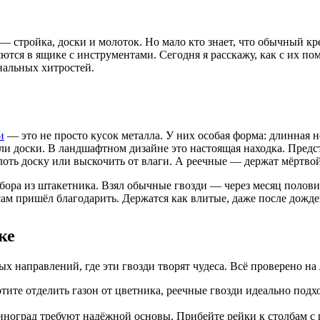
 — стройка, доски и молоток. Но мало кто знает, что обычный к
аляются в ящике с инструментами. Сегодня я расскажу, как с их
нальных хитростей.
и
— это не просто кусок металла. У них особая форма: длинная 
ли доски. В ландшафтном дизайне это настоящая находка. Предс
оть доску или выскочить от влаги. А реечные — держат мёртвой
забора из штакетника. Взял обычные гвозди — через месяц полов
сам пришёл благодарить. Держатся как влитые, даже после дожде
ке
х направлений, где эти гвозди творят чудеса. Всё проверено на
тите отделить газон от цветника, реечные гвозди идеально подх
ноград требуют надёжной основы. Прибейте рейки к столбам с