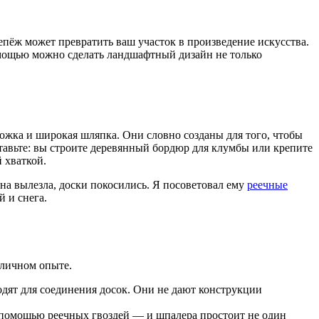
репёж может превратить ваш участок в произведение искусства.
 помощью можно сделать ландшафтный дизайн не только
ножка и широкая шляпка. Они словно созданы для того, чтобы
тавьте: вы строите деревянный бордюр для клумбы или крепите
 хваткой.
ина вылезла, доски покосились. Я посоветовал ему
реечные
й и снега.
 личном опыте.
одят для соединения досок. Они не дают конструкции
 помощью реечных гвоздей — и шпалера простоит не один