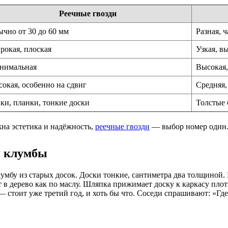
Реечные гвозди
чно от 30 до 60 мм
Разная, ч
окая, плоская
Узкая, в
нимальная
Высокая,
окая, особенно на сдвиг
Средняя,
ки, планки, тонкие доски
Толстые 
жна эстетика и надёжность,
реечные гвозди
— выбор номер один
я клумбы
умбу из старых досок. Доски тонкие, сантиметра два толщиной. 
т в дерево как по маслу. Шляпка прижимает доску к каркасу плот
— стоит уже третий год, и хоть бы что. Соседи спрашивают: «Где