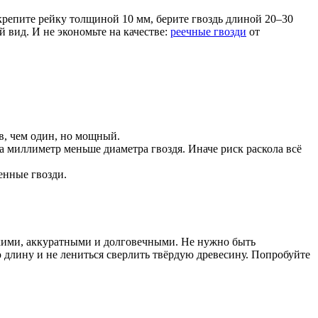
крепите рейку толщиной 10 мм, берите гвоздь длиной 20–30
вид. И не экономьте на качестве:
реечные гвозди
от
в, чем один, но мощный.
на миллиметр меньше диаметра гвоздя. Иначе риск раскола всё
енные гвозди.
кими, аккуратными и долговечными. Не нужно быть
ю длину и не лениться сверлить твёрдую древесину. Попробуйте