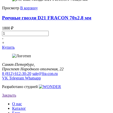
Просмотр
В корзину
Реечные гвозди D21 FRACON 70x2,8 мм
1800
₽
-
+
Купить
Санкт-Петербург,
Проспект Народного ополчения, 22
8 (812) 612-30-20
sale@fra-con.ru
VK
Telegram
Whatsapp
Разработано студией
Закрыть
О нас
Каталог
Блог