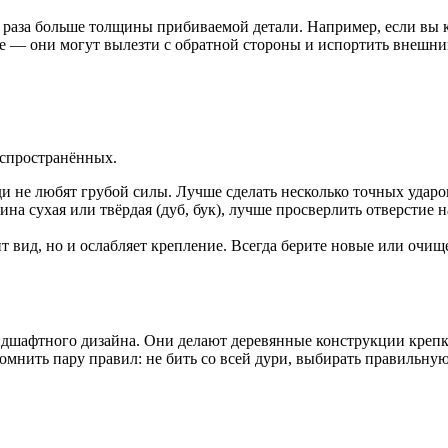
и раза больше толщины прибиваемой детали. Например, если вы 
 — они могут вылезти с обратной стороны и испортить внешний 
аспространённых.
ди не любят грубой силы. Лучше сделать несколько точных ударо
ина сухая или твёрдая (дуб, бук), лучше просверлить отверстие 
т вид, но и ослабляет крепление. Всегда берите новые или очищ
ндшафтного дизайна. Они делают деревянные конструкции креп
омнить пару правил: не бить со всей дури, выбирать правильну