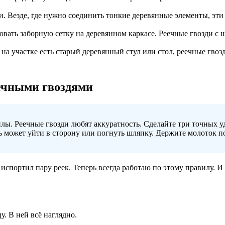
. Везде, где нужно соединить тонкие деревянные элементы, эти
вать заборную сетку на деревянном каркасе. Реечные гвозди с
с на участке есть старый деревянный стул или стол, реечные гво
еечными гвоздями
илы. Реечные гвозди любят аккуратность. Сделайте три точных 
ь может уйти в сторону или погнуть шляпку. Держите молоток по
е испортил пару реек. Теперь всегда работаю по этому правилу. И
у. В ней всё наглядно.