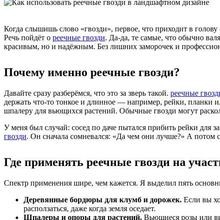
Когда слышишь слово «гвозди», первое, что приходит в голову
Речь пойдёт о
реечные гвозди
. Да-да, те самые, что обычно в
красивым, но и надёжным. Без лишних заморочек и профессио
Почему именно реечные гвозди?
Давайте сразу разберёмся, что это за зверь такой.
реечные гвозд
держать что-то тонкое и длинное — например, рейки, планки и
шпалеру для вьющихся растений. Обычные гвозди могут раскол
У меня был случай: сосед по даче пытался прибить рейки для 
гвозди
. Он сначала сомневался: «Да чем они лучше?» А потом 
Где применять реечные гвозди на участ
Спектр применения шире, чем кажется. Я выделил пять основны
Деревянные бордюры для клумб и дорожек.
Если вы хо
расползаться, даже когда земля оседает.
Шпалеры и опоры для растений.
Вьющиеся розы или ви