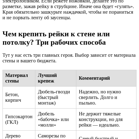
электролобзиком. Если режете ножовкой, делайте это по
разметке, зажав рейку в струбцине. Иначе она будет «гулять».
Края обязательно зашкурьте наждачкой, чтобы не пораниться
и не порвать ленту об заусенцы.
Чем крепить рейки к стене или
потолку? Три рабочих способа
Тут у нас есть три главных героя. Выбор зависит от материала
стены и вашего бюджета.
Материал
Лучший
Комментарий
стены
крепеж
Дюбель-гвозди
Надежно, но нужно
Бетон,
(быстрый
сверлить. Долго и
кирпич
монтаж)
пыльно.
Дюбель
Не держит тяжелые
Гипсокартон
«бабочка» или
конструкции, но для
(ГКЛ)
«молли»
рейки — идеально.
Дерево
Саморезы по
Самый быстрый и