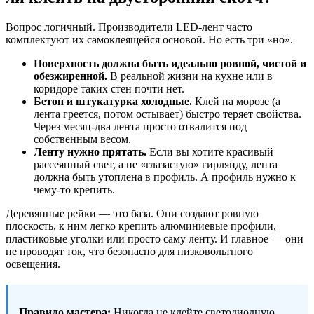
Вопрос логичный. Производители LED-лент часто
комплектуют их самоклеящейся основой. Но есть три «но».
Поверхность должна быть идеально ровной, чистой и
обезжиренной.
В реальной жизни на кухне или в
коридоре таких стен почти нет.
Бетон и штукатурка холодные.
Клей на морозе (а
лента греется, потом остывает) быстро теряет свойства.
Через месяц-два лента просто отвалится под
собственным весом.
Ленту нужно прятать.
Если вы хотите красивый
рассеянный свет, а не «глазастую» гирлянду, лента
должна быть утоплена в профиль. А профиль нужно к
чему-то крепить.
Деревянные рейки — это база. Они создают ровную
плоскость, к ним легко крепить алюминиевые профили,
пластиковые уголки или просто саму ленту. И главное — они
не проводят ток, что безопасно для низковольтного
освещения.
Правило мастера:
Никогда не клейте светодиодную