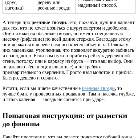
(брус,
дереву или
надежный способ.
вагонка)
реечные гвозди
А теперь про
реечные гвозди
. Это, пожалуй, лучший вариант
для тех, кто не хочет возиться с шуруповертом и дюбелями.
Они похожи на обычные гвозди, но имеют специальную
насечку (рифление) по всей длине стержня. Благодаря этому
они держатся в дереве намного крепче обычных. Шляпка у
них маленькая, утопленная, что позволяет аккуратно забивать
их заподлицо. Если вам нужно прибить рейку к деревянной
стене, потолку или к каркасу из бруса — это ваш выбор. Они
не ржавеют (если оцинкованные) и не требуют
предварительного сверления. Просто взял молоток и прибил.
Быстро, дешево и сердито.
Кстати, если вы ищете качественные
реечные гвозди
, то
лучше брать у проверенных продавцов. Там и насечка глубже,
и сталь каленая — гвоздь не согнется при ударе.
Пошаговая инструкция: от разметки
до финиша
Давайте представим, что вы делаете подсветку рабочей зоны