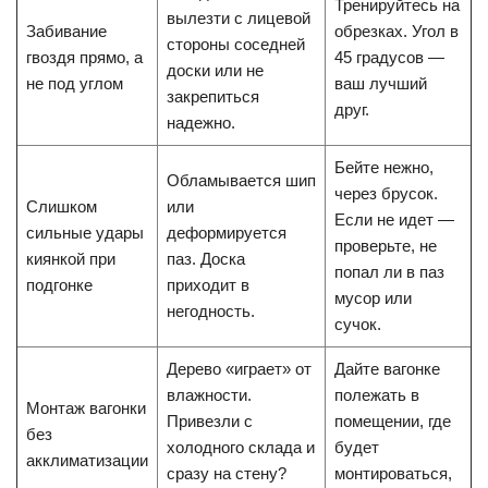
Тренируйтесь на
вылезти с лицевой
Забивание
обрезках. Угол в
стороны соседней
гвоздя прямо, а
45 градусов —
доски или не
не под углом
ваш лучший
закрепиться
друг.
надежно.
Бейте нежно,
Обламывается шип
через брусок.
Слишком
или
Если не идет —
сильные удары
деформируется
проверьте, не
киянкой при
паз. Доска
попал ли в паз
подгонке
приходит в
мусор или
негодность.
сучок.
Дерево «играет» от
Дайте вагонке
влажности.
полежать в
Монтаж вагонки
Привезли с
помещении, где
без
холодного склада и
будет
акклиматизации
сразу на стену?
монтироваться,