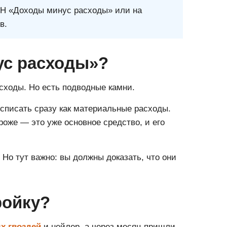
СН «Доходы минус расходы» или на
в.
ус расходы»?
сходы. Но есть подводные камни.
 списать сразу как материальные расходы.
роже — это уже основное средство, и его
о тут важно: вы должны доказать, что они
ройку?
х гвоздей
и нейлер, а через месяц пришли