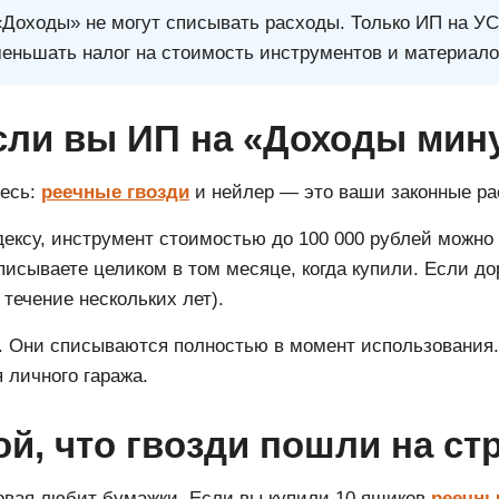
Доходы» не могут списывать расходы. Только ИП на У
еньшать налог на стоимость инструментов и материало
если вы ИП на «Доходы мин
тесь:
реечные гвозди
и нейлер — это ваши законные ра
дексу, инструмент стоимостью до 100 000 рублей можно
писываете целиком в том месяце, когда купили. Если до
течение нескольких лет).
 Они списываются полностью в момент использования. Н
 личного гаража.
ой, что гвозди пошли на ст
говая любит бумажки. Если вы купили 10 ящиков
реечны