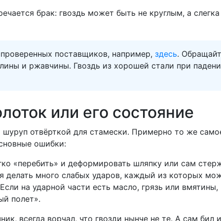
ечается брак: гвоздь может быть не круглым, а слегка
 проверенных поставщиков, например,
здесь
. Обращай
лины и ржавчины. Гвоздь из хорошей стали при падении
олоток или его состояние
ь шуруп отвёрткой для стамески. Примерно то же сам
сновные ошибки:
ко «перебить» и деформировать шляпку или сам стерж
 делать много слабых ударов, каждый из которых може
Если на ударной части есть масло, грязь или вмятины,
ый полет».
ник, всегда ворчал, что гвозди нынче не те. А сам бил