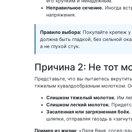
его хрупким и ненадежным.
Неправильное сечение.
Иногда встр
напряжения.
Правило выбора:
Покупайте крепеж у
должна быть гладкой, без сильной ока
а не глухой стук.
Причина 2: Не тот м
Представьте, что вы пытаетесь вкрутит
тяжелым кувалдообразным молотком. О
Слишком тяжелый молоток.
Им лег
Слишком легкий молоток.
Придется
Засаленная или загрязненная боёк.
шляпки, отправляя гвоздь в «загнут
Пример из жизни:
«Дядя Ваня, сосед-дач