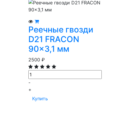
Просмотр
В корзину
Реечные гвозди
D21 FRACON
90x3,1 мм
2500
₽
-
+
Купить