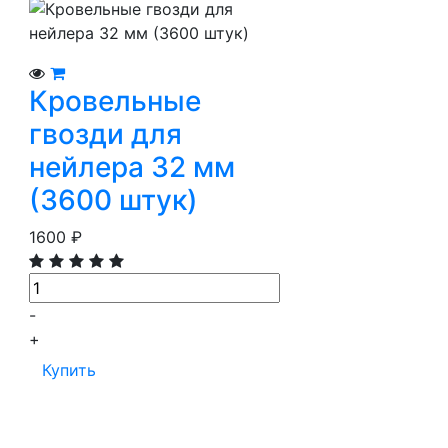
Просмотр
В корзину
Кровельные
гвозди для
нейлера 32 мм
(3600 штук)
1600
₽
-
+
Купить