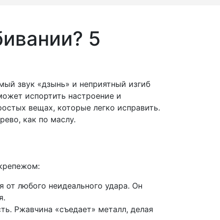
бивании? 5
омый звук «дзынь» и неприятный изгиб
 может испортить настроение и
ростых вещах, которые легко исправить.
рево, как по маслу.
крепежом:
я от любого неидеального удара. Он
я.
ь. Ржавчина «съедает» металл, делая