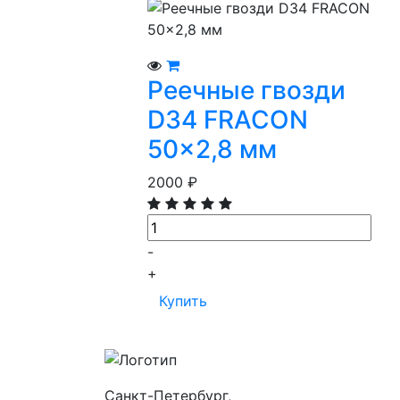
Просмотр
В корзину
Реечные гвозди
D34 FRACON
50x2,8 мм
2000
₽
-
+
Купить
Санкт-Петербург,