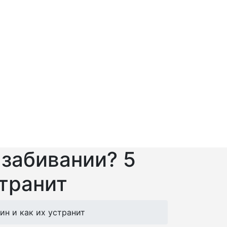
 забивании? 5
странит
ин и как их устранит