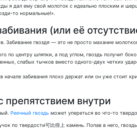
жды я дал ему свой молоток с идеально плоским и шер
возди-то нормальные!».
забивания (или её отсутстви
ов. Забивание гвоздя — это не просто махание молотко
го по центру шляпки, а под углом, гвоздь получит бок
нных, слабых тычков вместо одного-двух четких ударов
в начале забивания плохо держат или он уже стоит кр
с препятствием внутри
ный.
Реечный гвоздь
может упереться во что-то твердо
учок по твердости可比得上 камень. Попав в него, гвоздь 