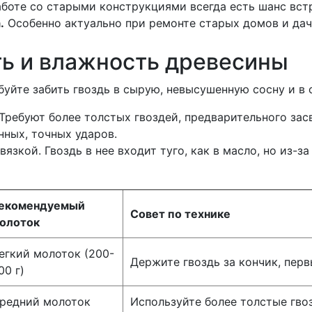
боте со старыми конструкциями всегда есть шанс вст
.
Особенно актуально при ремонте старых домов и дач
ть и влажность древесины
буйте забить гвоздь в сырую, невысушенную сосну и в 
Требуют более толстых гвоздей, предварительного зас
нных, точных ударов.
язкой. Гвоздь в нее входит туго, как в масло, но из-
екомендуемый
Совет по технике
олоток
егкий молоток (200-
Держите гвоздь за кончик, перв
00 г)
редний молоток
Используйте более толстые гвоз