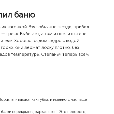
алил баню
к вагонкой. Взял обычные гвозди, прибил
т — треск. Выбегает, а там из щели в стене
плитель. Хорошо, рядом ведро с водой
торых, они держат доску плотно, без
падов температуры. Степаныч теперь всем
рцы впитывают как губка, и именно с них чаще
 балки перекрытия, каркас стен). Это недорого,