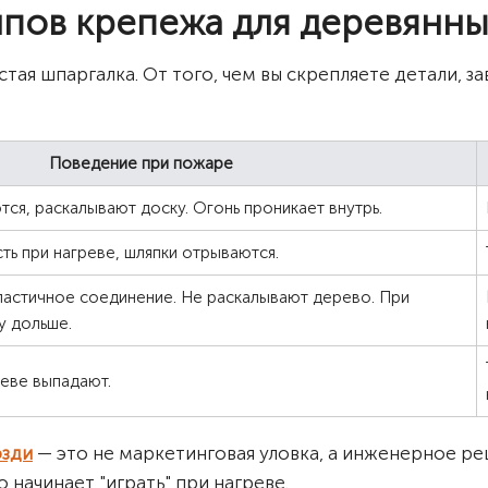
ипов крепежа для деревянн
стая шпаргалка. От того, чем вы скрепляете детали, з
Поведение при пожаре
ся, раскалывают доску. Огонь проникает внутрь.
ь при нагреве, шляпки отрываются.
ластичное соединение. Не раскалывают дерево. При
у дольше.
реве выпадают.
озди
— это не маркетинговая уловка, а инженерное реш
 начинает "играть" при нагреве.