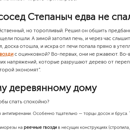
 сосед Степаныч едва не сп
ственный, но торопливый. Решил он обшить предбанни
ах щели пошли. А зимой затопил печь, и через час слыши
л, доска отошла, и искра от печи попала прямо в уте
возди
с оцинковкой? Во-первых, они не ржавеют. Во-в
нних напряжений, которые разрушают дерево от пере
оторой экономят".
му деревянному дому
тобы спать спокойно?
нтипиренами. Особенно тщательно — торцы досок и бруса. То
саморезы на
реечные гвозди
в несущих конструкциях (стропила,