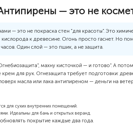
Антипирены — это не косме
ми — это не покраска стен "для красоты". Это химич
 кислорода к древесине. Огонь просто гаснет. Но по
 часов. Один слой — это пшик, а не защита.
Огнебиозащита", махну кисточкой — и готово". А пото
не крем для рук. Огнезащита требует подготовки: дре
поверх масла или лака антипиреном — деньги на ветер
ся для сухих внутренних помещений.
ми. Идеальны для бань и открытых веранд.
 обновлять покрытие каждые два года.