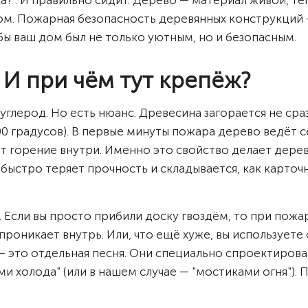
чка?". И правильно сидит. Дерево — материал живой, т
м. Пожарная безопасность деревянных конструкций — э
бы ваш дом был не только уютным, но и безопасным.
 И при чём тут крепёж?
 углерод. Но есть нюанс. Древесина загорается не сра
0 градусов). В первые минуты пожара дерево ведёт с
ет горение внутри. Именно это свойство делает дер
 быстро теряет прочность и складывается, как карточ
. Если вы просто прибили доску гвоздём, то при пожа
проникает внутрь. Или, что ещё хуже, вы использует
 это отдельная песня. Они специально спроектирован
и холода" (или в нашем случае — "мостиками огня"). 