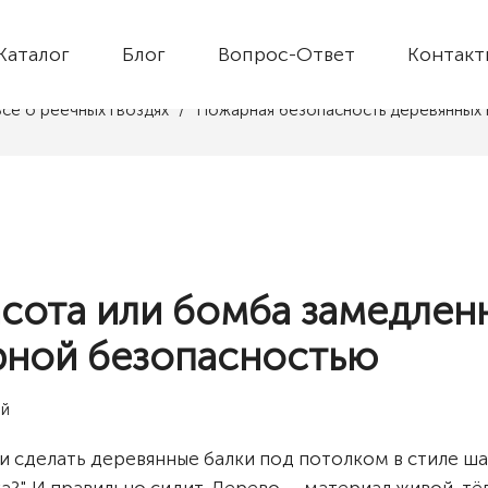
ОПАСНОСТЬ ДЕРЕВЯННЫ
Каталог
Блог
Вопрос-Ответ
Контакт
се о реечных гвоздях
Пожарная безопасность деревянных 
сота или бомба замедлен
рной безопасностью
и сделать деревянные балки под потолком в стиле шал