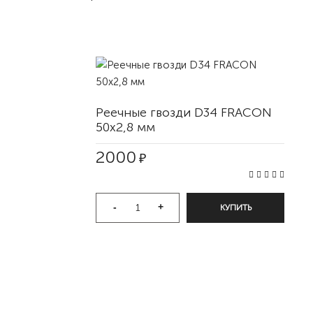
Реечные гвозди D34 FRACON
50x2,8 мм
2000
₽
-
+
КУПИТЬ