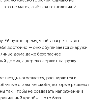
ёплый, но ужасно горючий. Однако не
то не магия, а чёткая технология. И
зу. Ей нужно время, чтобы нагреться до
ебя достойно — оно обугливается снаружи,
евянные дома даже безопаснее
ный домик, а дерево держит нагрузку
ре гвоздь нагревается, расширяется и
е обычные стальные скобы, которые ржавеют
ы так, чтобы не создавать напряжений в
Правильный крепёж — это база