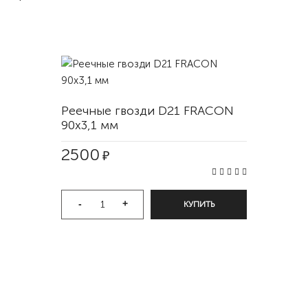
Реечные гвозди D21 FRACON
90x3,1 мм
2500
₽
-
+
КУПИТЬ