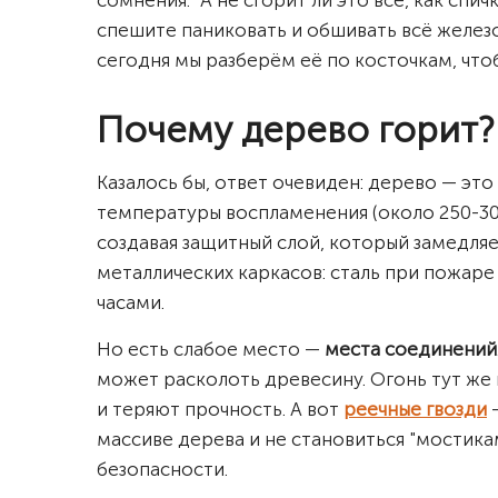
сомнения: "А не сгорит ли это всё, как спи
спешите паниковать и обшивать всё железо
сегодня мы разберём её по косточкам, что
Почему дерево горит?
Казалось бы, ответ очевиден: дерево — это
температуры воспламенения (около 250-30
создавая защитный слой, который замедля
металлических каркасов: сталь при пожаре
часами.
Но есть слабое место —
места соединений
может расколоть древесину. Огонь тут же 
и теряют прочность. А вот
реечные гвозди
—
массиве дерева и не становиться "мостикам
безопасности.