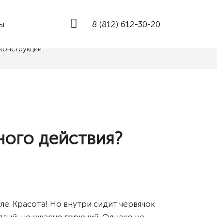
Х КОНСТРУКЦИЙ
Whatsapp
8 (812) 612-30-20
ы
конструкций
ного действия?
е. Красота! Но внутри сидит червячок