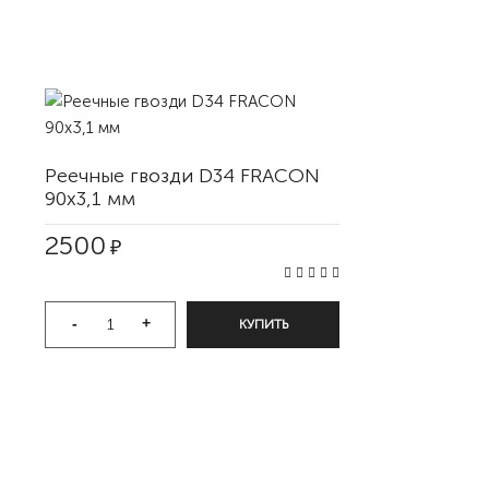
Реечные гвозди D34 FRACON
90x3,1 мм
2500
₽
-
+
КУПИТЬ