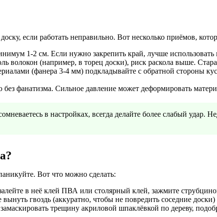
ску, если работать неправильно. Вот несколько приёмов, котор
инимум 1-2 см. Если нужно закрепить край, лучше использоват
ль волокон (например, в торец доски), риск раскола выше. Стар
ериалами (фанера 3-4 мм) подкладывайте с обратной стороны к
 без фанатизма. Сильное давление может деформировать материа
сомневаетесь в настройках, всегда делайте более слабый удар.
ла?
 паникуйте. Вот что можно сделать:
 залейте в неё клей ПВА или столярный клей, зажмите струбцин
вынуть гвоздь (аккуратно, чтобы не повредить соседние доски) 
амаскировать трещину акриловой шпаклёвкой по дереву, подобр