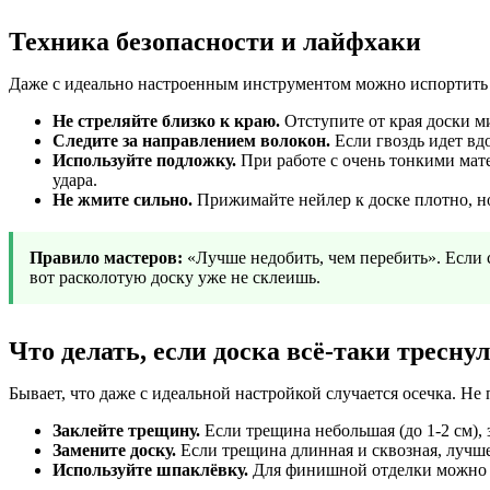
Техника безопасности и лайфхаки
Даже с идеально настроенным инструментом можно испортить до
Не стреляйте близко к краю.
Отступите от края доски м
Следите за направлением волокон.
Если гвоздь идет вдо
Используйте подложку.
При работе с очень тонкими мат
удара.
Не жмите сильно.
Прижимайте нейлер к доске плотно, но
Правило мастеров:
«Лучше недобить, чем перебить». Если 
вот расколотую доску уже не склеишь.
Что делать, если доска всё-таки тресну
Бывает, что даже с идеальной настройкой случается осечка. Не
Заклейте трещину.
Если трещина небольшая (до 1-2 см),
Замените доску.
Если трещина длинная и сквозная, лучше 
Используйте шпаклёвку.
Для финишной отделки можно з