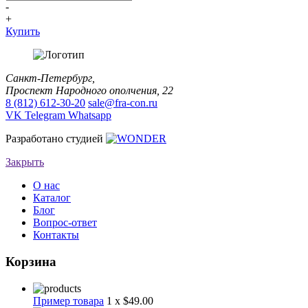
-
+
Купить
Санкт-Петербург,
Проспект Народного ополчения, 22
8 (812) 612-30-20
sale@fra-con.ru
VK
Telegram
Whatsapp
Разработано студией
Закрыть
О нас
Каталог
Блог
Вопрос-ответ
Контакты
Корзина
Пример товара
1 x $49.00