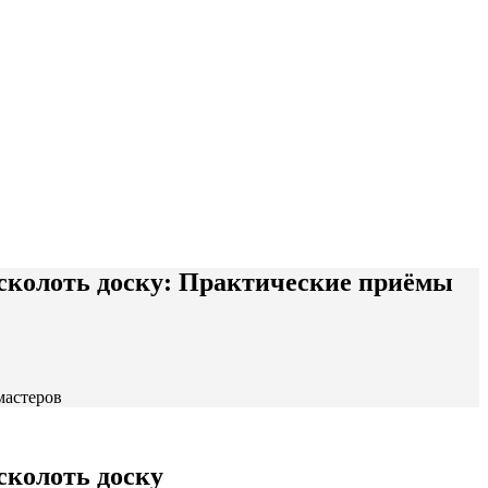
расколоть доску: Практические приёмы
мастеров
сколоть доску