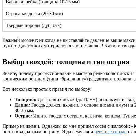
Вагонка, рейка (толщина 10-15 мм)
Строганая доска (20-30 мм)
Твердые породы (дуб, бук)
Важный момент: никогда не выставляйте давление выше максим
нужно. Для тонких материалов я часто ставлю 3,5 атм, и гвоздь
Выбор гвоздей: толщина и тип острия
Знаете, почему профессиональные мастера редко колют доски
коническим острием (типа «бриллиант») раздвигают волокна, а
Вот несколько простых правил по выбору:
Толщина:
Для тонких досок (до 10 мм) используйте гвозд
Длина:
Гвоздь должен входить в основание минимум на 2/
30-35 мм.
Острие:
Ищите гвозди с острым, как игла, концом. Тупы
Пример из жизни. Однажды ко мне пришел сосед с жалобой: «К
почти квадратным острием. Я дал ему свои
реечные гвозди
с ал