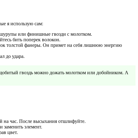
ые я использую сам:
ь шурупы или финишные гвозди с молотком.
айтесь бить поперек волокон.
усок толстой фанеры. Он примет на себя лишнюю энергию
л до удара.
 Недобитый гвоздь можно дожать молотком или добойником. А
ой на час. После высыхания отшлифуйте.
и заменить элемент.
ав цвет.