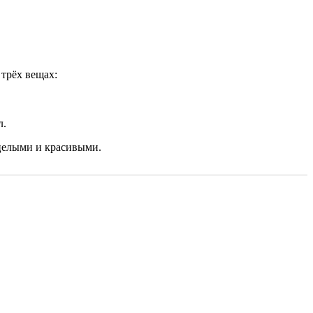
 трёх вещах:
л.
 целыми и красивыми.