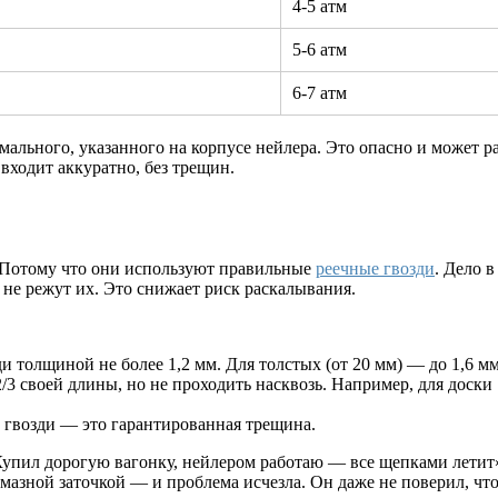
4-5 атм
5-6 атм
6-7 атм
ального, указанного на корпусе нейлера. Это опасно и может 
 входит аккуратно, без трещин.
? Потому что они используют правильные
реечные гвозди
. Дело в
 не режут их. Это снижает риск раскалывания.
и толщиной не более 1,2 мм. Для толстых (от 20 мм) — до 1,6 мм
3 своей длины, но не проходить насквозь. Например, для доски 
е гвозди — это гарантированная трещина.
упил дорогую вагонку, нейлером работаю — все щепками летит»
мазной заточкой — и проблема исчезла. Он даже не поверил, что