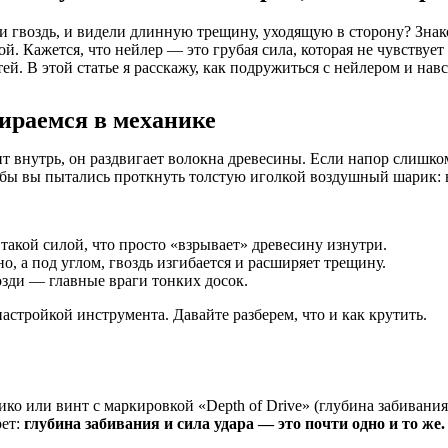
ли гвоздь, и видели длинную трещину, уходящую в сторону? Знако
й. Кажется, что нейлер — это грубая сила, которая не чувствуе
й. В этой статье я расскажу, как подружиться с нейлером и навс
ираемся в механике
одит внутрь, он раздвигает волокна древесины. Если напор слишк
 бы вы пытались проткнуть толстую иголкой воздушный шарик: в
 такой силой, что просто «взрывает» древесину изнутри.
, а под углом, гвоздь изгибается и расширяет трещину.
зди — главные враги тонких досок.
астройкой инструмента. Давайте разберем, что и как крутить.
ико или винт с маркировкой «Depth of Drive» (глубина забивани
рет:
глубина забивания и сила удара — это почти одно и то же.