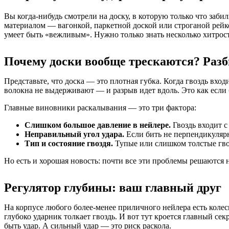
Вы когда-нибудь смотрели на доску, в которую только что заби
материалом — вагонкой, паркетной доской или строганой рейко
умеет быть «вежливым». Нужно только знать несколько хитросте
Почему доски вообще трескаются? Разб
Представьте, что доска — это плотная губка. Когда гвоздь вх
волокна не выдерживают — и разрыв идет вдоль. Это как если
Главные виновники раскалывания — это три фактора:
Слишком большое давление в нейлере.
Гвоздь входит с
Неправильный угол удара.
Если бить не перпендикулярно
Тип и состояние гвоздя.
Тупые или слишком толстые гво
Но есть и хорошая новость: почти все эти проблемы решаются н
Регулятор глубины: ваш главный друг
На корпусе любого более-менее приличного нейлера есть колес
глубоко ударник толкает гвоздь. И вот тут кроется главный сек
быть удар. А сильный удар — это риск раскола.