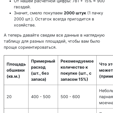
От нашей расчетной цифры: 781 + 15% ≈ 900
гвоздей.
Значит, смело покупаем
2000 штук
(1 пачку
2000 шт.). Остаток всегда пригодится в
хозяйстве.
А теперь давайте сведем все данные в наглядную
таблицу для разных площадей, чтобы вам было
проще сориентироваться.
Примерный
Рекомендуемое
Площадь
Что эт
расход
количество к
обшивки
может
(шт., без
покупке (шт., с
(кв.м.)
(прим
запаса)
запасом 15%)
Небол
20
400 - 500
500 - 600
парная
моечн