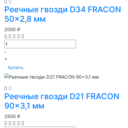
Просмотр
В корзину
Реечные гвозди D34 FRACON
50x2,8 мм
2000
₽
-
+
Купить
Просмотр
В корзину
Реечные гвозди D21 FRACON
90x3,1 мм
2500
₽