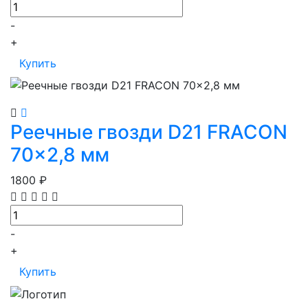
-
+
Купить
Просмотр
В корзину
Реечные гвозди D21 FRACON
70x2,8 мм
1800
₽
-
+
Купить