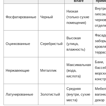
влаге
прим
Внутри
Низкая
гипсок
Фосфатированные
Черный
(только сухие
черно
помещения)
отдел
Фасад
Высокая
забор
Оцинкованные
Серебристый
(улица,
кровля
влажность)
терра
Бани,
Максимальная
бассе
Нержавеющие
Металлик
(вода,
морск
кислота)
констр
Средняя
Мебел
Латунированные
Золотистый
(внутри, сухие
вагонк
места)
декор