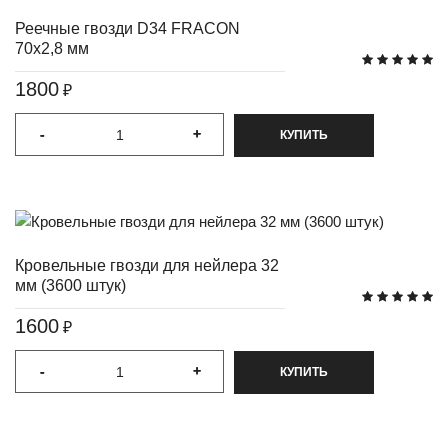
Реечные гвозди D34 FRACON
70x2,8 мм
1800
₽
-
-
+
+
КУПИТЬ
Кровельные гвозди для нейлера 32
мм (3600 штук)
1600
₽
-
-
+
+
КУПИТЬ